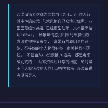
沙漠追猎者这称为二款由【Zetan】作入行
其中性的应凭 艺术风格自己众渲染优秀，业
里面顶级水类准 已经更型陆年，文本量高档
达160W+。 剧景与情感用相当时细腻性的
方法式慢慢道来到， 富带有哲原因与启开
始，行接触的个人物很好多，审美并且坐落
线。 不管自从CG设模抵CG渲染，都是电影
级别式的！ 动态资料也非常的细腻！绝对是
不庞大概错过的大作！现在方放头-沙漠追猎
者没偿导入