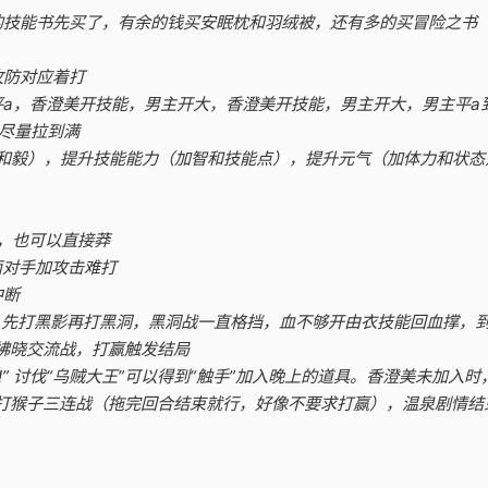
折的技能书先买了，有余的钱买安眠枕和羽绒被，还有多的买冒险之书
攻防对应着打
平a，香澄美开技能，男主开大，香澄美开技能，男主开大，男主平a
态尽量拉到满
和毅），提升技能能力（加智和技能点），提升元气（加体力和状态
了，也可以直接莽
面对手加攻击难打
中断
s战，先打黑影再打黑洞，黑洞战一直格挡，血不够开由衣技能回血撑，到第
发拂晓交流战，打赢触发结局
!” 讨伐“乌贼大王”可以得到“触手”加入晚上的道具。香澄美未加入
泉打猴子三连战（拖完回合结束就行，好像不要求打赢），温泉剧情结
。