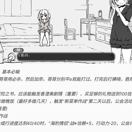
，基本必输
，哥哥用必杀，然后加奈，哥哥分别平a就能打过。打完后打拂晓，胜败
本冒险之书，应该能触发香澄美剧情（重要），买足够的礼物送到100
让妹妹做晚饭（最好多做几天），触发“新菜单作战”第二天以后，公会
香里)
作战
0或行进度达到40/40时，“海豹情侣”战※信赖+5，行动力-20，公会