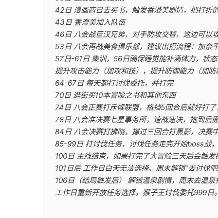
42日 漫画商日去买书，触发香澄美剧情，把打
43日 香澄美加入队伍
46日 八会战巨汉兄弟，对手防攻交替，这边可以
53日 八会再战美食俱乐部，建议出招流程：加奈
57日-61日 集训，56日确保睡觉能补满体力，状
提升攻击能力（加攻和技），提升防御能力（加防
64-67日 每天都打讨伐委托，并打完
70日 逛街买10本冒险之书和其他东西
74日 八会正赛打斥候联盟，格挡5回合后就好打
78日 八会准决赛七星事务所，速战速决，拖到后
84日 八会决赛打拂晓，撑过三回合打黑影，决赛
85-99日 打讨伐任务，讨伐任务走完开始bos
100日 主线结束，如果打完了大冒险三天后会触
101日后 工作日白天无法选择。周末解锁“去讨伐吧
106日（结局触发后） 解锁温泉剧情，周末去温
工作日重新开放任务选择，猴子王讨伐委托999日