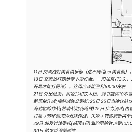
11日 交流战打美食俱乐部（这不纯纯pcr美食殿）
18日 交流战打跑步萝卜爱好会。一般加奈打3次
开局才能打得过）。这周应该能盈利10000左右
21日 外出逛街，买哑铃和铁木屐，到书店买10
新菜单作战(拂晓战败北路线)25日 25日当晚
海豹驱除作战(拂晓战胜利路线)25日 实力测试(由
打赢→转移到海豹驱除作战，失败→转移到新菜单
29日 触发讨伐委托(期限3日)海豹驱除数达到10/1
39日 触发香澄美剧情