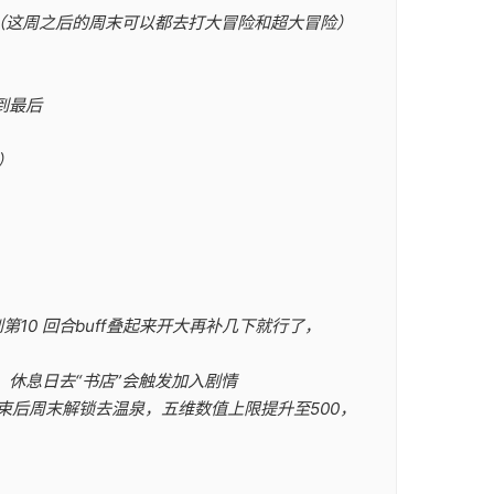
（这周之后的周末可以都去打大冒险和超大冒险）
到最后
）
10 回合buff叠起来开大再补几下就行了，
时，休息日去“书店”会触发加入剧情
束后周末解锁去温泉，五维数值上限提升至500，