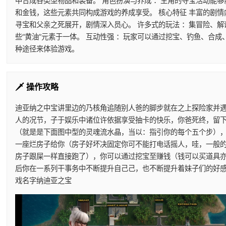
中合成各类型物品和装备。 角色扮演与养成 ：主角的寻宝活动能够
和金钱，这些元素共同构成游戏的养成享受。 核心特征 丰富的剧情
寻宝和父亲之死展开，剧情深入员心。 许多式的玩法 ：集冒险、解
些“黄油”元素于一体。 互动性强 ：玩家可以通过挖宝、钓鱼、合成
种途径来体验游戏。
🗡️ 操作攻略
迪亚纳之中宝讲里边的乃核角追随别人爸的脚步就在之上探险家并
人的况节，子于娱乐中诸位许依据享受抽卡的快乐，你爸死终，留
（就是是下面图中型的灵魂流水晶，当以：指引你的每个五个步）
一座烂房子给你（房子好坏决固定你可不能打电话摇人，哇，一般
房子跟屎一样直接跑了），你可以通过挖宝至赚钱（钱可以买道具
后你在一系列干事务中不断提升自己己，也不断提升着妹子们的好
戏名字纳迪亚之宝