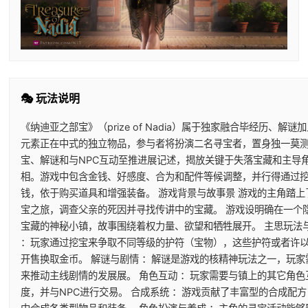
🎭 玩法说明
《纳迪亚之部宝》（prize of Nadia）属于独家融合毕经历、解
元素正在中式的独立物品，参与者将扮演二名寻宝者，置身独一莫
宝、解谜和与NPC互动至推进展记述，揭放关键于失落宝藏和主导
相。游戏中包含金钱、好感度、合为和配件等候调整，并行得通过
钱，依于购买道具和增强装备。 游戏背景与故事景 游戏的主角踏上
宝之旅，调查父亲的死因并寻找传讲中的宝藏。 游戏设明确在一个
宝藏的神秘小镇，故事围绕着权力量、欲望和牺牲展开。 主思玩法与
：玩家通过挖宝来争取不同等级的护符（宝物），这些护符或者许
开售换取金币。 解谜与剧情 ：解谜是游戏的核精神玩法之一，玩家
来推动主线剧情的发展展。 角色互动 ：玩家需要与镇上的其它角色
度，并与NPC进行交易。 合成系统 ：游戏贡献了丰富型的合成配