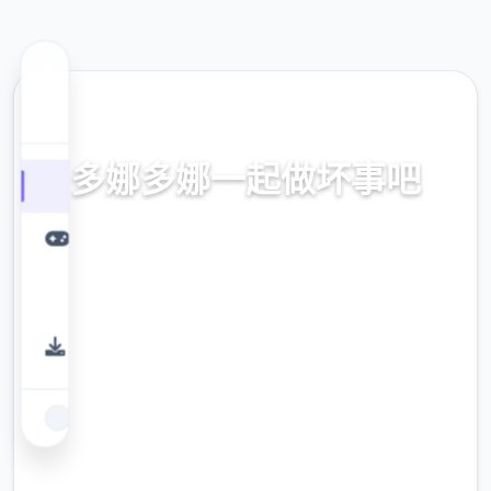
🚽 热门推荐
多娜多娜一起做坏事吧
官法繁体中文，中文备份，中文入口，核站入
口，现行版边载，秘籍
9.4
评分
2.3M
下载