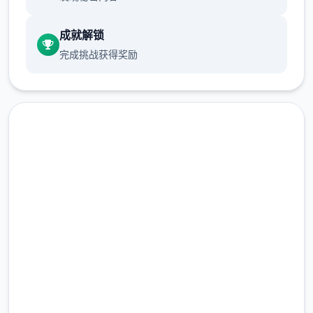
成就解锁
完成挑战获得奖励
即刻下载 多娜多娜一起做坏事
吧
完整版游戏，免费体验
2.3M+
总下载量