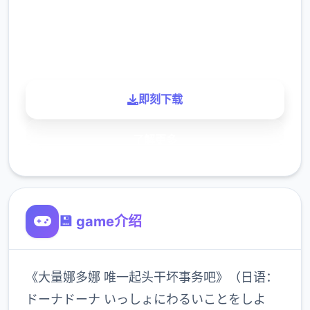
900K
玩家
即刻下载
了解更多
💾 game介绍
《大量娜多娜 唯一起头干坏事务吧》（日语：
ドーナドーナ いっしょにわるいことをしよ