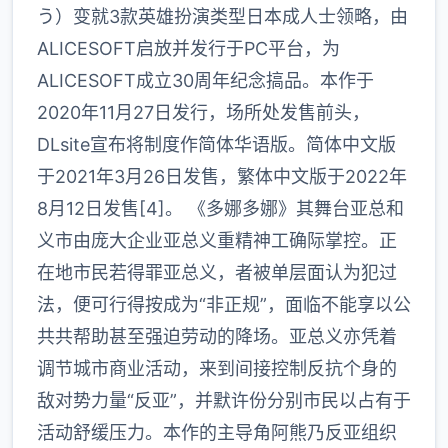
う）变就3款英雄扮演类型日本成人士领略，由
ALICESOFT启放并发行于PC平台，为
ALICESOFT成立30周年纪念搞品。本作于
2020年11月27日发行，场所处发售前头，
DLsite宣布将制度作简体华语版。简体中文版
于2021年3月26日发售，繁体中文版于2022年
8月12日发售[4]。 《多娜多娜》其舞台亚总和
义市由庞大企业亚总义重精神工确际掌控。正
在地市民若得罪亚总义，者被单层面认为犯过
法，便可行得按成为“非正规”，面临不能享以公
共共帮助甚至强迫劳动的降场。亚总义亦凭着
调节城市商业活动，来到间接控制反抗个身的
敌对势力量“反亚”，并默许份分别市民以占有于
活动舒缓压力。本作的主导角阿熊乃反亚组织