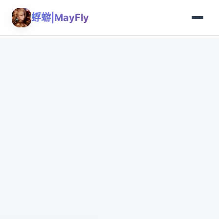
蜉蝣|MayFly