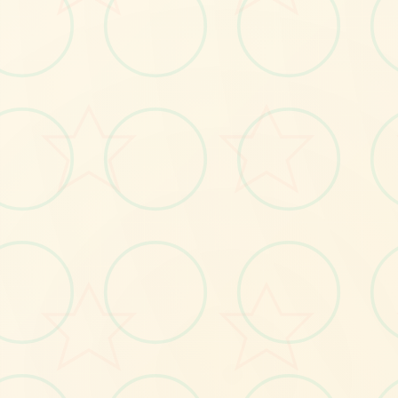
🚾
No.1