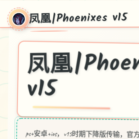
凤凰|Phoenixes v15
凰|Phoeni
v15
pc+安卓+ios，v15时期下降版传输，官