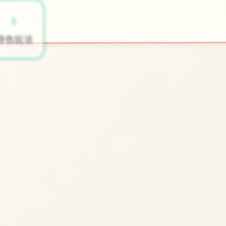
⚱️
⬇️
开始游戏
特色玩法