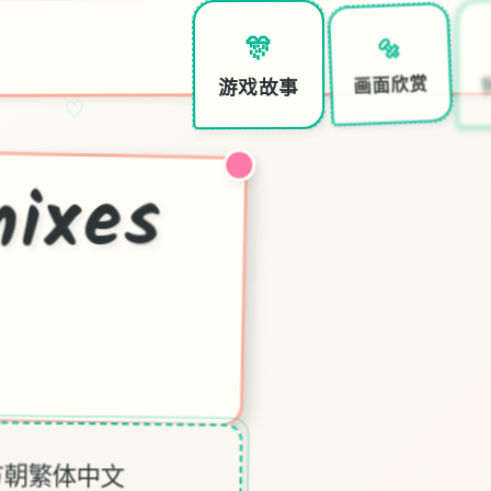
🔩
🎊
画面欣赏
游戏故事
♡
凤
xes
方朝繁体中文