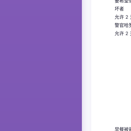
要希望
坏者
允许 2
警官哈
允许 2
早餐被