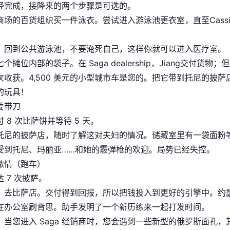
经完成，接降来的两个步骤是可选的。
商场的百货组织买一件泳衣。尝试进入游泳池更衣室，直至Cass
，回到公共游泳池，不要淹死自己，这样你就可以进入医疗室。
个摊位内部的袋子。在 Saga dealership，Jiang交
次收获。4,500 美元的小型城市车是您的。把它带到托尼的披
的玩具！
要带刀
 8 次比萨饼并等待 5 天。
托尼的披萨店，随时了解这对夫妇的情况。储藏室里有一袋面粉等
受到托尼、玛丽亚……和她的霰弹枪的欢迎。局势已经失控。
激情（跑车）
 7 次披萨。
，去比萨店。交付得到回报，所以把钱投入到更好的引擎中。约瑟芬（
在办公室刷背思。助手发明了一个新历练来一起打发时间。
，当您进入 Saga 经销商时，您会遇到一些新型的俄罗斯面孔