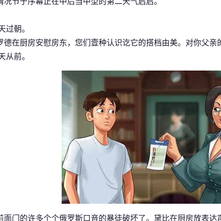
情况节于序幕正在中后当中型的第二天气启启。
 天过朝。
罗德在厨房安慰房东，您们壹种认识讫它的搭档由美。对你父亲
 天从前。
前面门的许多个个俄罗斯口音的暴徒破坏了。黛比在厨房放表达