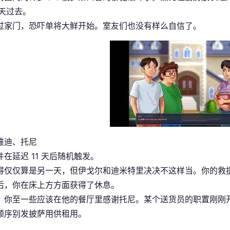
 天过去。
过家门，恐吓单将大鲜开始。室友们也没有样么自信了。
维迪、托尼
在延迟 11 天后随机触发。
得仅仅算是另一天，但伊戈尔和迪米特里决决不这样当。你的救
后，你在床上方方面获得了休息。
，你至一些应该在他的餐厅里感谢托尼。某个送货员的职置刚刚开放
顺序别发披萨用供租用。