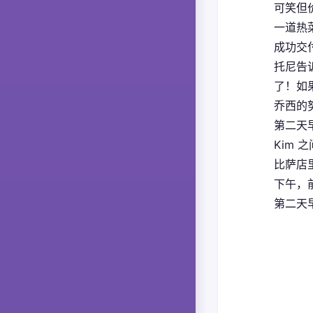
可笑但
一道热
成功交付
托尼告
了！如
乔西的
第二天
Kim
比萨店
下午，
第二天