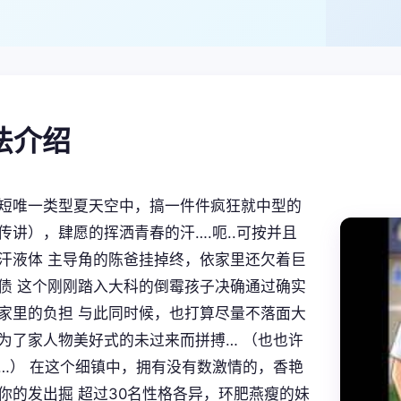
玩法介绍
短唯一类型夏天空中，搞一件件疯狂就中型的
传讲），肆愿的挥洒青春的汗….呃..可按并且
汗液体 主导角的陈爸挂掉终，依家里还欠着巨
债 这个刚刚踏入大科的倒霉孩子决确通过确实
家里的负担 与此同时候，也打算尽量不落面大
为了家人物美好式的未过来而拼搏… （也也许
…） 在这个细镇中，拥有没有数激情的，香艳
你的发出掘 超过30名性格各异，环肥燕瘦的妹