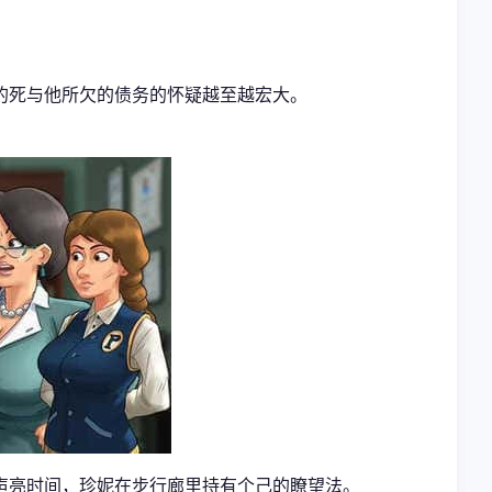
的死与他所欠的债务的怀疑越至越宏大。
声亮时间，珍妮在步行廊里持有个己的瞭望法。