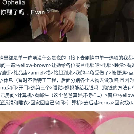
里都是单一选项没什么是说的（接下去剧情中单一选项的我都不提了
一遍>yellow-brown>让她给各位买台电脑吧>电脑>睡觉>
铺街>礼品店>anriel>摸>站起到来>我的乌龟受伤了>随便选>点店
手机>休息（暂时不做特工工程，后面分别各个人物去做攻略,且因
>danu房间>开门>选第三个>睡觉>妈妈能给我钱吗（赚钱的方
>计算机>看邮件（这个爸爸真是好榜样...）>窗户>yellow-
买望远镜和睡衣>回家回自己房间>计算机>去后巷>erica>回家找d