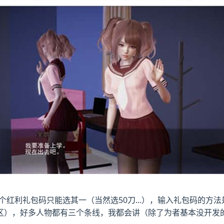
红利礼包码只能选其一（当然选50刀...），输入礼包码的方
区），好多人物都有三个条线，我都会讲（除了为者基本没开发