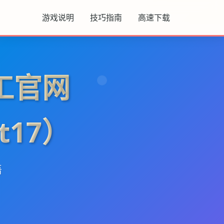
游戏说明
技巧指南
高速下载
工官网
t17）
语