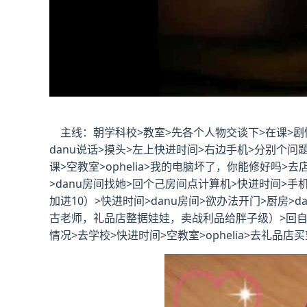
主线：朝学科校>教室>先各个人物交谈下>在课>剧情
danu说话>摸头>左上快进时间>右边手机>分别个问题问
课>空教室>ophelia>我的电脑坏了，你能修好吗>去店
>danu房间找她>回个己房间点计算机>快进时间>
加进10）>快进时间>danu房间>欲办法开门>厨房
古老师，礼品店整据娃娃，卖战利品给胖子级）>回自己房间
情况>去学校>快进时间>空教室>ophelia>去礼品店