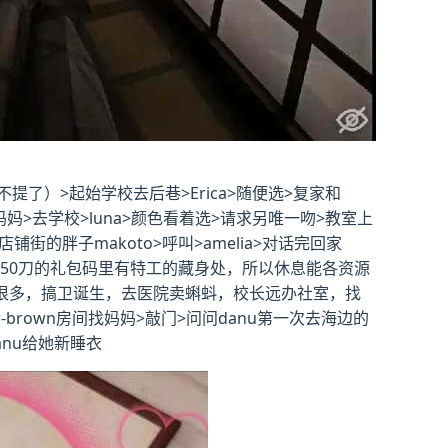
）>起始学校去后巷>Erica>随便选>复家和
看妈妈>去学校>luna>颜色看着选>请求另唯一吻>教室上
铺街的胖子makoto>呼叫>amelia>对话完回家
为50刀的礼包码里有特工的藏身处，所以休息能各资源
法有很多，搞卫诞生，去医院卖蝌蚪，校长远办社室，找
brown房间找妈妈>敲门>问问danu第一次去海边的
anu给她新睡衣