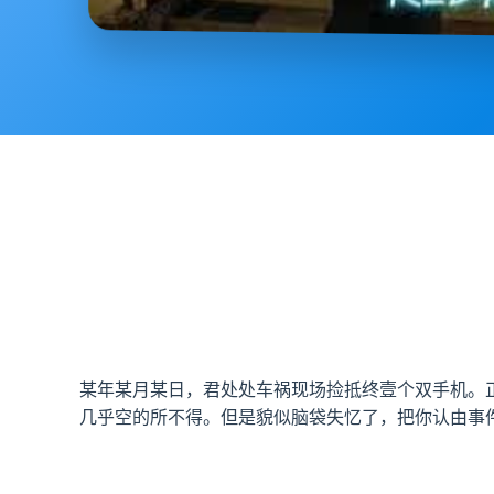
某年某月某日，君处处车祸现场捡抵终壹个双手机。
几乎空的所不得。但是貌似脑袋失忆了，把你认由事