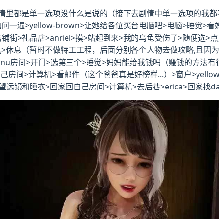
里都是单一选项没什么是说的（接下去剧情中单一选项的我都不提了
一遍>yellow-brown>让她给各位买台电脑吧>电脑>睡觉>
铺街>礼品店>anriel>摸>站起到来>我的乌龟受伤了>随便选>点店
手机>休息（暂时不做特工工程，后面分别各个人物去做攻略,且因
>danu房间>开门>选第三个>睡觉>妈妈能给我钱吗（赚钱的方
>计算机>看邮件（这个爸爸真是好榜样...）>窗户>yellow-
买望远镜和睡衣>回家回自己房间>计算机>去后巷>erica>回家找d