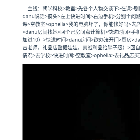
主线：朝学科校>教室>先各个人物交谈下>在课>剧情
danu说话>摸头>左上快进时间>右边手机>分别个问题问
课>空教室>ophelia>我的电脑坏了，你能修好吗>去店
>danu房间找她>回个己房间点计算机>快进时间>
加进10）>快进时间>danu房间>欲办法开门>厨房
古老师，礼品店整据娃娃，卖战利品给胖子级）>回自己房间
情况>去学校>快进时间>空教室>ophelia>去礼品店