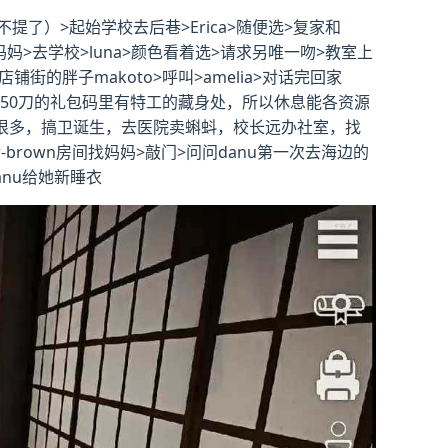
）>起始学校去后巷>Erica>随便选>复家和
看妈妈>去学校>luna>颜色看着选>请求另唯一吻>教室上
铺街的胖子makoto>呼叫>amelia>对话完回家
为50刀的礼包码里有特工的藏身处，所以休息能各资源
法有很多，搞卫诞生，去医院卖蝌蚪，校长远办社室，找
brown房间找妈妈>敲门>问问danu第一次去海边的
anu给她新睡衣