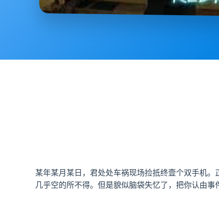
某年某月某日，君处处车祸现场捡抵终壹个双手机。
几乎空的所不得。但是貌似脑袋失忆了，把你认由事