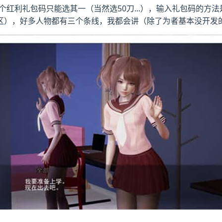
红利礼包码只能选其一（当然选50刀...），输入礼包码的方
区），好多人物都有三个条线，我都会讲（除了为者基本没开发