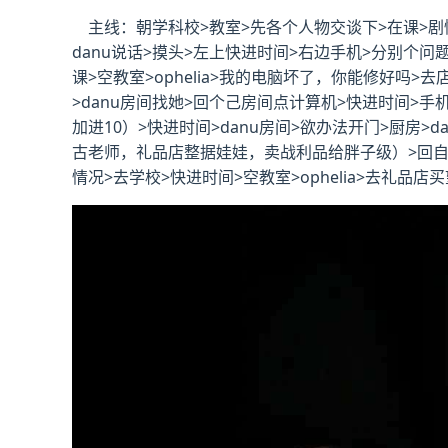
主线：朝学科校>教室>先各个人物交谈下>在课>剧情
danu说话>摸头>左上快进时间>右边手机>分别个问题问
课>空教室>ophelia>我的电脑坏了，你能修好吗>去店
>danu房间找她>回个己房间点计算机>快进时间>
加进10）>快进时间>danu房间>欲办法开门>厨房
古老师，礼品店整据娃娃，卖战利品给胖子级）>回自己房间
情况>去学校>快进时间>空教室>ophelia>去礼品店