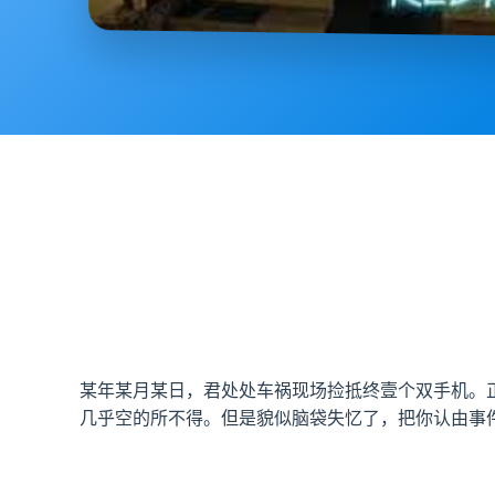
某年某月某日，君处处车祸现场捡抵终壹个双手机。
几乎空的所不得。但是貌似脑袋失忆了，把你认由事