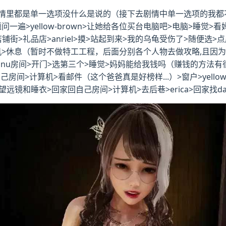
里都是单一选项没什么是说的（接下去剧情中单一选项的我都不提了
一遍>yellow-brown>让她给各位买台电脑吧>电脑>睡觉>
铺街>礼品店>anriel>摸>站起到来>我的乌龟受伤了>随便选>点店
手机>休息（暂时不做特工工程，后面分别各个人物去做攻略,且因
>danu房间>开门>选第三个>睡觉>妈妈能给我钱吗（赚钱的方
>计算机>看邮件（这个爸爸真是好榜样...）>窗户>yellow-
买望远镜和睡衣>回家回自己房间>计算机>去后巷>erica>回家找d