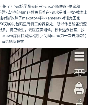
）>起始学校去后巷>Erica>随便选>复家和
看妈妈>去学校>luna>颜色看着选>请求另唯一吻>教室上
铺街的胖子makoto>呼叫>amelia>对话完回家
为50刀的礼包码里有特工的藏身处，所以休息能各资源
法有很多，搞卫诞生，去医院卖蝌蚪，校长远办社室，找
brown房间找妈妈>敲门>问问danu第一次去海边的
anu给她新睡衣