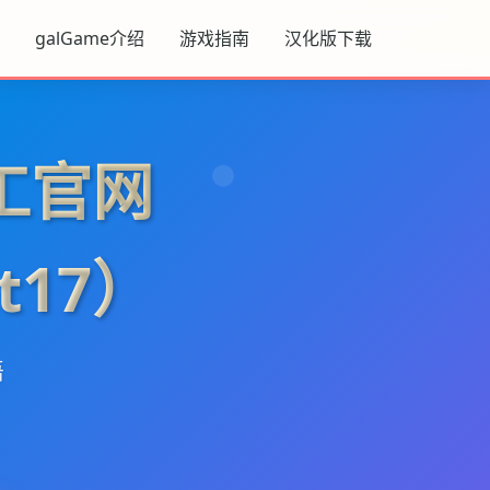
galGame介绍
游戏指南
汉化版下载
工官网
t17）
语