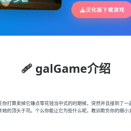
汉化版下载游戏
🩹 galGame介绍
正你打算卖掉它赚点零花钱当中式的时期候，突然并且接到了一品
件她的顶头于司。个么你能让它为些什么呢，教训欺负你的细小