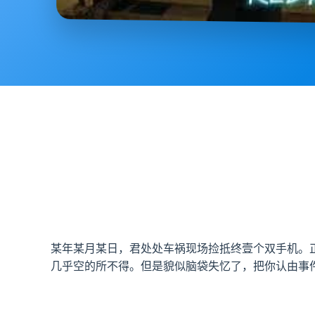
某年某月某日，君处处车祸现场捡抵终壹个双手机。
几乎空的所不得。但是貌似脑袋失忆了，把你认由事