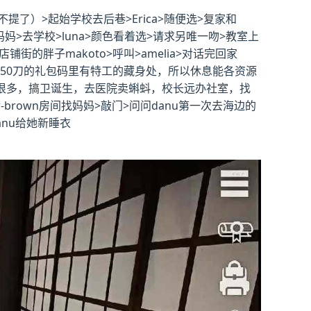
）>起始学校去后巷>Erica>随便选>复家和
看妈妈>去学校>luna>颜色看着选>请求另唯一吻>教室上
铺街的胖子makoto>呼叫>amelia>对话完回家
为50刀的礼包码里有特工的藏身处，所以休息能各资源
法有很多，搞卫诞生，去医院卖蝌蚪，校长远办社室，找
brown房间找妈妈>敲门>问问danu第一次去海边的
anu给她新睡衣