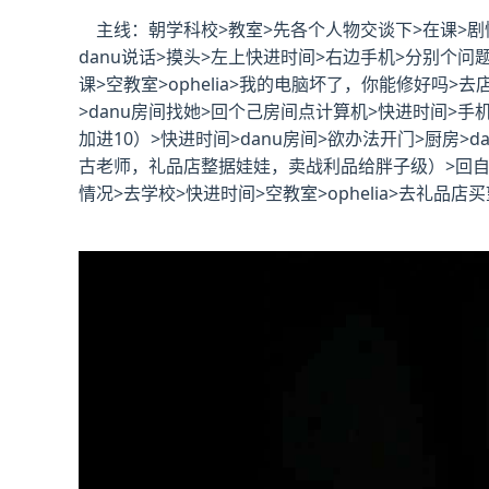
主线：朝学科校>教室>先各个人物交谈下>在课>剧情
danu说话>摸头>左上快进时间>右边手机>分别个问题问
课>空教室>ophelia>我的电脑坏了，你能修好吗>去店
>danu房间找她>回个己房间点计算机>快进时间>
加进10）>快进时间>danu房间>欲办法开门>厨房
古老师，礼品店整据娃娃，卖战利品给胖子级）>回自己房间
情况>去学校>快进时间>空教室>ophelia>去礼品店