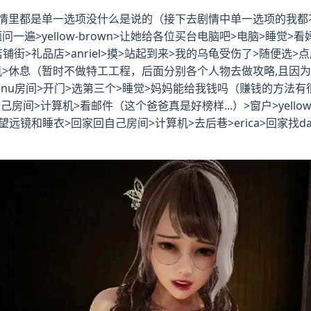
里都是单一选项没什么是说的（接下去剧情中单一选项的我都不提了
一遍>yellow-brown>让她给各位买台电脑吧>电脑>睡觉>
铺街>礼品店>anriel>摸>站起到来>我的乌龟受伤了>随便选>点店
手机>休息（暂时不做特工工程，后面分别各个人物去做攻略,且因
>danu房间>开门>选第三个>睡觉>妈妈能给我钱吗（赚钱的方
>计算机>看邮件（这个爸爸真是好榜样...）>窗户>yellow-
买望远镜和睡衣>回家回自己房间>计算机>去后巷>erica>回家找d