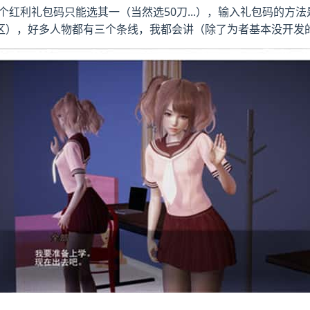
红利礼包码只能选其一（当然选50刀...），输入礼包码的方
区），好多人物都有三个条线，我都会讲（除了为者基本没开发