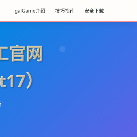
galGame介绍
技巧指南
安全下载
工官网
t17）
语