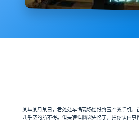
某年某月某日，君处处车祸现场捡抵终壹个双手机。
几乎空的所不得。但是貌似脑袋失忆了，把你认由事