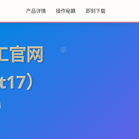
产品详情
操作秘籍
即刻下载
工官网
t17）
语