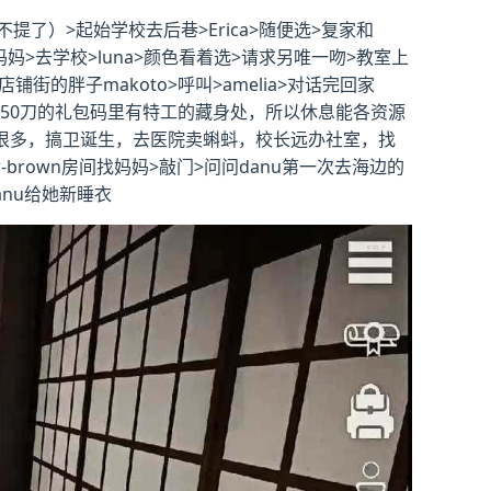
）>起始学校去后巷>Erica>随便选>复家和
看妈妈>去学校>luna>颜色看着选>请求另唯一吻>教室上
铺街的胖子makoto>呼叫>amelia>对话完回家
为50刀的礼包码里有特工的藏身处，所以休息能各资源
法有很多，搞卫诞生，去医院卖蝌蚪，校长远办社室，找
brown房间找妈妈>敲门>问问danu第一次去海边的
anu给她新睡衣