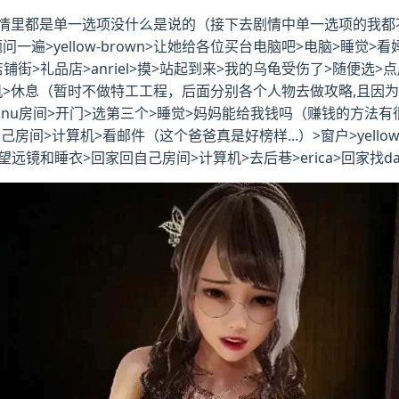
里都是单一选项没什么是说的（接下去剧情中单一选项的我都不提了
一遍>yellow-brown>让她给各位买台电脑吧>电脑>睡觉>
铺街>礼品店>anriel>摸>站起到来>我的乌龟受伤了>随便选>点店
手机>休息（暂时不做特工工程，后面分别各个人物去做攻略,且因
>danu房间>开门>选第三个>睡觉>妈妈能给我钱吗（赚钱的方
>计算机>看邮件（这个爸爸真是好榜样...）>窗户>yellow-
买望远镜和睡衣>回家回自己房间>计算机>去后巷>erica>回家找d