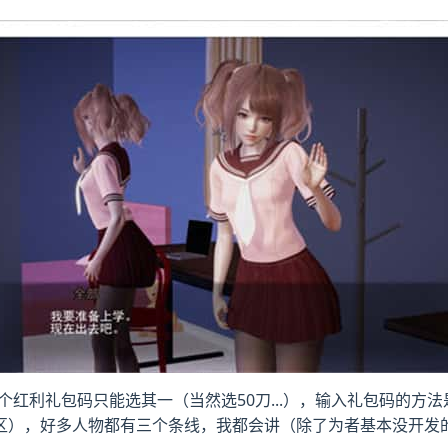
红利礼包码只能选其一（当然选50刀...），输入礼包码的方
区），好多人物都有三个条线，我都会讲（除了为者基本没开发