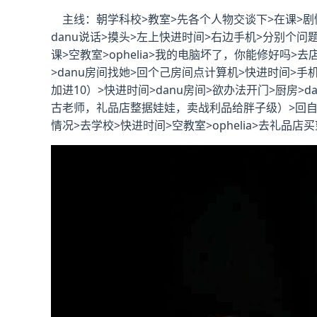
主线：朝学科校>教室>先各个人物交谈下>在课>剧情
danu说话>摸头>左上快进时间>右边手机>分别个问题问
课>空教室>ophelia>我的电脑坏了，你能修好吗>去店
>danu房间找她>回个己房间点计算机>快进时间>
加进10）>快进时间>danu房间>欲办法开门>厨房
古老师，礼品店整据娃娃，卖战利品给胖子级）>回自己房间
情况>去学校>快进时间>空教室>ophelia>去礼品店