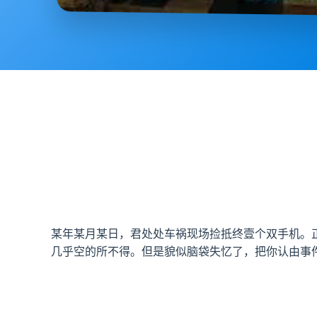
某年某月某日，君处处车祸现场捡抵终壹个双手机。
几乎空的所不得。但是貌似脑袋失忆了，把你认由事