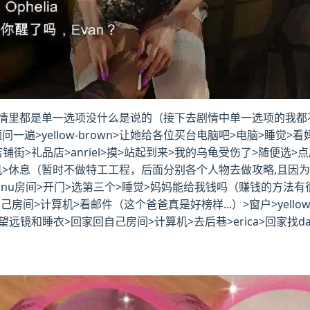
里都是单一选项没什么是说的（接下去剧情中单一选项的我都不提了
一遍>yellow-brown>让她给各位买台电脑吧>电脑>睡觉>
铺街>礼品店>anriel>摸>站起到来>我的乌龟受伤了>随便选>点店
手机>休息（暂时不做特工工程，后面分别各个人物去做攻略,且因
>danu房间>开门>选第三个>睡觉>妈妈能给我钱吗（赚钱的方
>计算机>看邮件（这个爸爸真是好榜样...）>窗户>yellow-
买望远镜和睡衣>回家回自己房间>计算机>去后巷>erica>回家找d