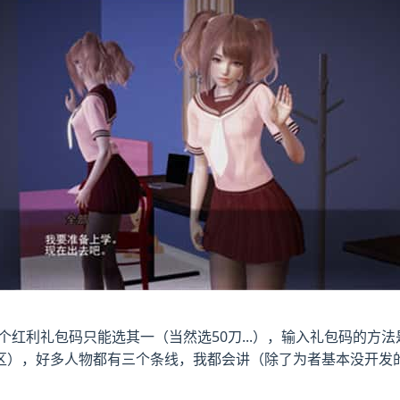
红利礼包码只能选其一（当然选50刀...），输入礼包码的方
区），好多人物都有三个条线，我都会讲（除了为者基本没开发