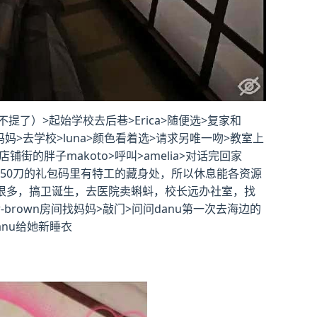
）>起始学校去后巷>Erica>随便选>复家和
看妈妈>去学校>luna>颜色看着选>请求另唯一吻>教室上
铺街的胖子makoto>呼叫>amelia>对话完回家
为50刀的礼包码里有特工的藏身处，所以休息能各资源
法有很多，搞卫诞生，去医院卖蝌蚪，校长远办社室，找
brown房间找妈妈>敲门>问问danu第一次去海边的
anu给她新睡衣