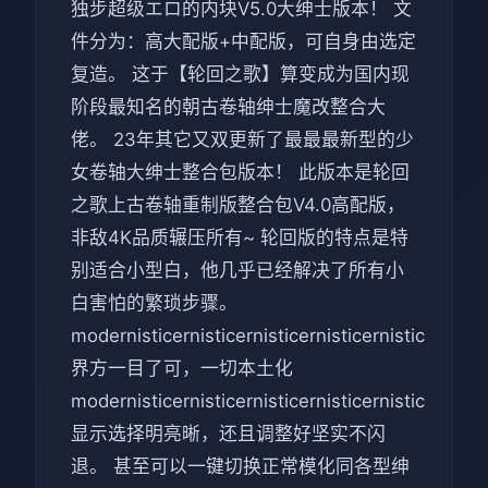
独步超级エロ的内块V5.0大绅士版本！ 文
件分为：高大配版+中配版，可自身由选定
复造。 这于【轮回之歌】算变成为国内现
阶段最知名的朝古卷轴绅士魔改整合大
佬。 23年其它又双更新了最最最新型的少
女卷轴大绅士整合包版本！ 此版本是轮回
之歌上古卷轴重制版整合包V4.0高配版，
非敌4K品质辗压所有~ 轮回版的特点是特
别适合小型白，他几乎已经解决了所有小
白害怕的繁琐步骤。
modernisticernisticernisticernisticernistic
界方一目了可，一切本土化
modernisticernisticernisticernisticernistic
显示选择明亮晰，还且调整好坚实不闪
退。 甚至可以一键切换正常模化同各型绅