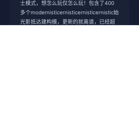
士模式，想怎么玩仅怎么玩！包含了400
多个modernisticernisticernisticernistic始
光影抵达建构模，更新的就离谱，已经超
越个现阶段百分制多个十以上的小黄鼬，
伴随而来的就是离谱的游戏容量151G。
（不包含任什独立随从
modernisticernisticernisticernistic）一张
完整版大的图 游戏还凭介绍么？诸位是个
抓根宝。要进行一场天气际省的奇遇。 你
可以白天嘿嘿嘿晚上嘿嘿嘿，抓住个路者
嘿嘿嘿，跟你的随从嘿嘿嘿，自己嘿嘿
嘿。同时刻可以用正经
modernisticernisticernisticernistic进行正
常的探险。（此版本三个周目通联的我也
不敢讲完全玩透了所有