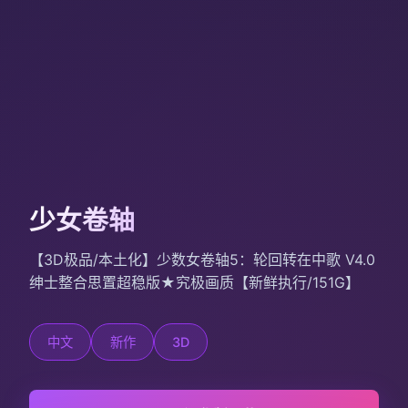
少女卷轴
【3D极品/本土化】少数女卷轴5：轮回转在中歌 V4.0
绅士整合思置超稳版★究极画质【新鲜执行/151G】
中文
新作
3D