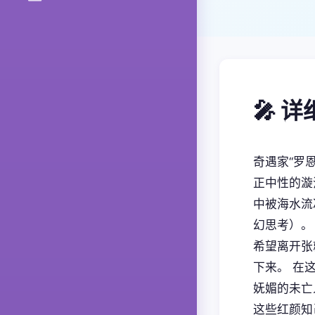
🎤 
奇遇家“罗
正中性的漩
中被海水流
幻思考）。
希望离开张
下来。 在
妩媚的未亡
这些红颜知