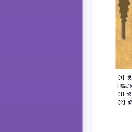
【1】
幸福岛
【1】
【2】