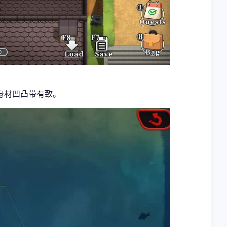
身材凹凸带有致。