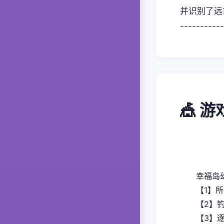
并识别了远古的宝
-----------
🎪 
幸福岛
【1】
【2】
【3】