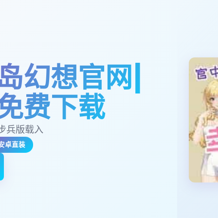
岛幻想官网|
免费下载
官中步兵版载入
安卓直装