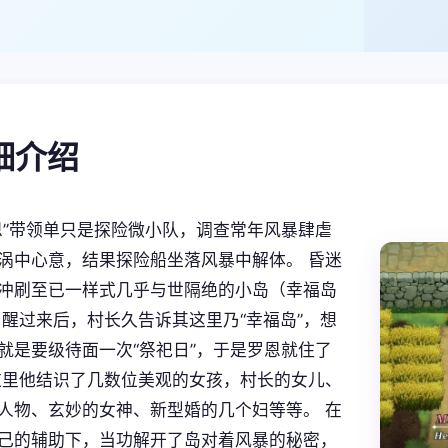
详细介绍
恩”带领单只是探险微小队，调查常年风暴肆虐
涡中心意，结果探险船坐落风暴中解体。 昏迷
冲刷至已一样式几乎与世隔绝的小岛（幸福岛
 醒过来后，村长久告诉其这里乃“幸福岛”，想
就是要级待面一次“祭祀日”，于是罗恩就住了
这里他结识了几数位美观的女孩，村长的女儿、
人物、玄妙的女神、新型婚的几个妇等等。 在
己的辅助下，当功解开了岛对着风暴的秘密，