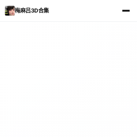
梅麻吕3D合集