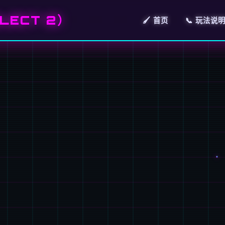
LECT 2）
🖌️ 首页
📞 玩法说