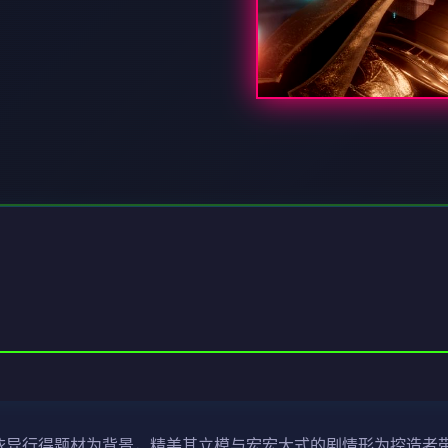
件，依异行得题材为背景，精美其立模与宏宏大式的剧情形为控造者