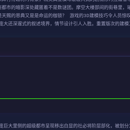
座都市的暗影深处藏匿着不是数谜团。摩空大楼部间的街巷里，
是天赐的恩典又是是命运的枷锁？ 游戏的3D建模技巧令人员惊
庞大还深邃式的叙述境界，情节设计引人入胜。重置版次的建模
庞巨大里侧的超级都市呈现移出白显的社必将阶层部化，被划分