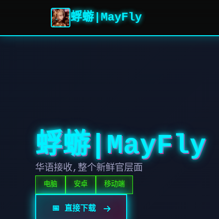
蜉蝣|MayFly
蜉蝣|MayFly
华语接收,整个新鲜官层面
电脑
安卓
移动端
📅 直接下载