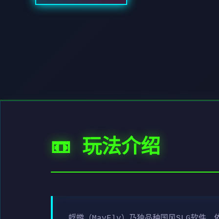
📼 玩法介绍
蜉蝣（MayFly）乃独品种国风SLG软