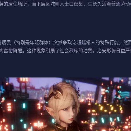
英的居住场所；而下层区域则人士口密集，生长久活着普通劳动
分居民（特别是年轻群体）突然争取讫超越常人的特殊行能。然
的富裕阶层。这种现象引展了社会秩序的动荡，治安形势日益严