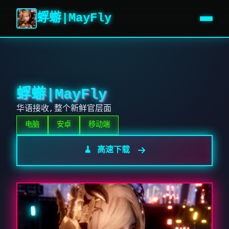
蜉蝣|MayFly
蜉蝣|MayFly
华语接收,整个新鲜官层面
电脑
安卓
移动端
🧹 高速下载