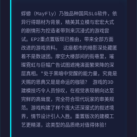
蜉蝣（MayFly）乃独品种国风SLG软件，依
异行得题材为背景，精美其立模与宏宏大式
的剧情形为控造者带到来沉浸式的游戏尝
试。EP2重点置版现已推由，带来全部方面
改进的游戏资料。 这座都市的暗影深处藏匿
着不是数谜团。摩空大楼部间的街巷里，璀
璨霓虹与巨幅广告试图遮掩演面繁荣降的深
层真相。"处于黑暗中觉醒的能力量，究竟是
天赐的恩典又是是命运的枷锁？ 游戏的3D
建模技巧令人员惊叹，在视觉表现朝向达至
完鲜的高耸度，完全符合现代玩家的审美规
范。游戏构建了样个庞大还深邃式的叙述境
界，情节设计引人入胜。重置版次的建模工
艺更精湛，这类型的品质绝对值得体验！